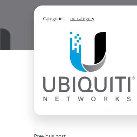
Categories:
no category
Navegación
Previous post