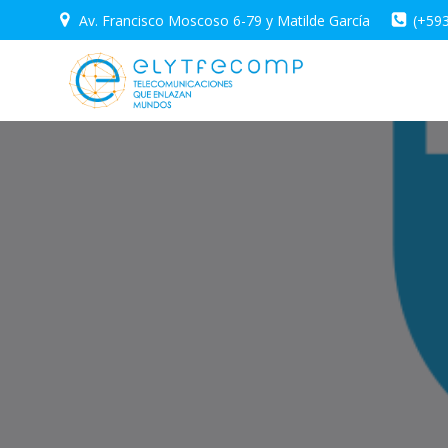
Saltar
Av. Francisco Moscoso 6-79 y Matilde García
(+59
al
contenido