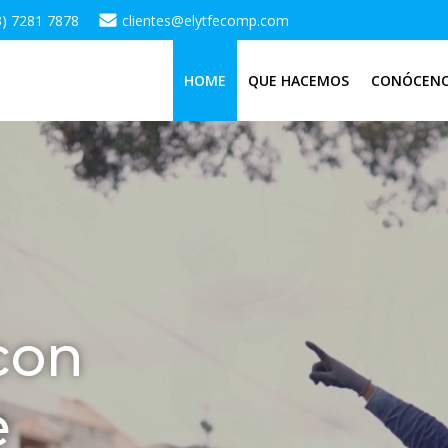
3) 7281 7878
clientes@elytfecomp.com
HOME
QUE HACEMOS
CONÓCEN
con
e