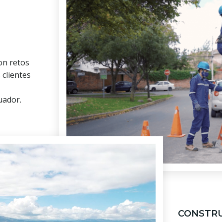
on retos
 clientes
uador.
CONSTRU