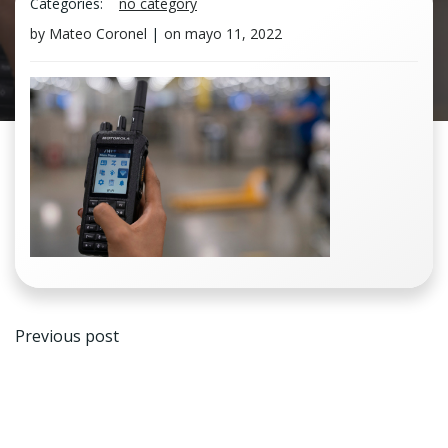
Categories:
no category
by
Mateo Coronel
|
on
mayo 11, 2022
Navegación
Previous post
de
entradas