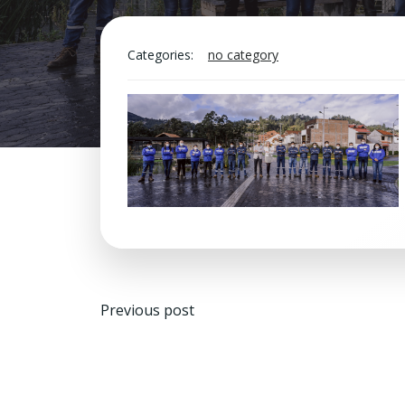
Categories:
no category
Navegación
Previous post
de
entradas