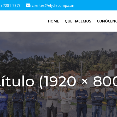
3) 7281 7878
clientes@elytfecomp.com
HOME
QUE HACEMOS
CONÓCEN
título (1920 × 80