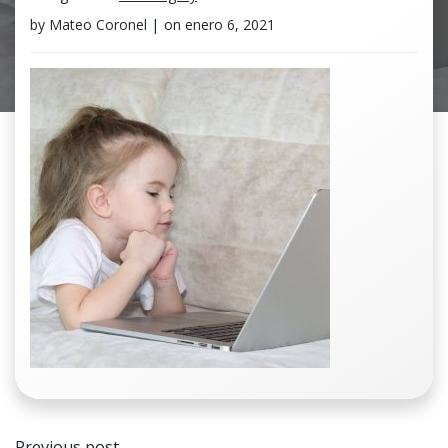
by
Mateo Coronel
|
on
enero 6, 2021
Navegación
Previous post