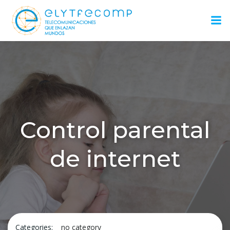
Saltar
al
contenido
Control parental
de internet
Categories:
no category