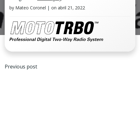
by
Mateo Coronel
|
on
abril 21, 2022
Navegación
Previous post
de
entradas