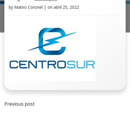
by
Mateo Coronel
|
on
abril 25, 2022
Navegación
Previous post
de