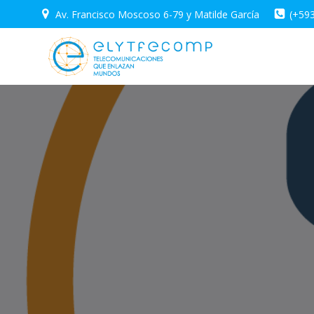
Saltar
Av. Francisco Moscoso 6-79 y Matilde García
(+59
al
contenido