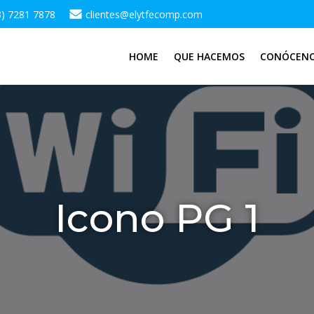
3) 7281 7878
clientes@elytfecomp.com
HOME
QUE HACEMOS
CONÓCEN
Icono PG 1