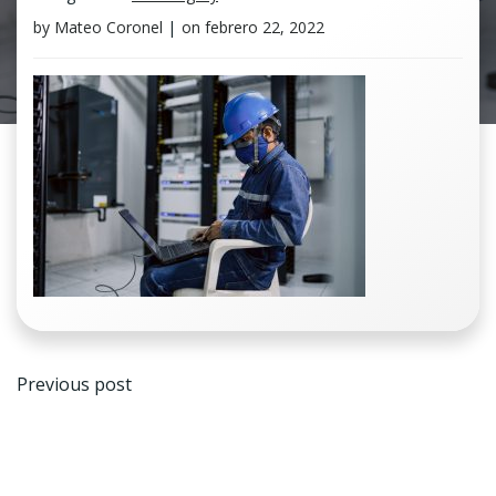
by
Mateo Coronel
|
on
febrero 22, 2022
Navegación
Previous post
de
entradas