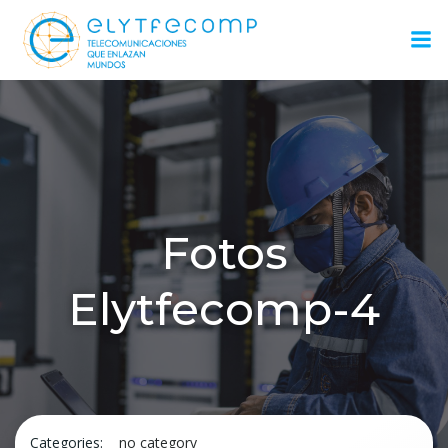
Saltar
al
contenido
Fotos
Elytfecomp-4
Categories:
no category