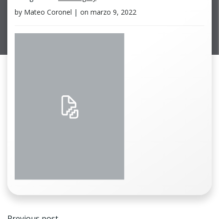
by
Mateo Coronel
|
on
marzo 9, 2022
Navegación
Previous post