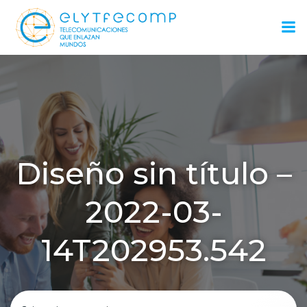
Saltar
al
contenido
Diseño sin título –
2022-03-
14T202953.542