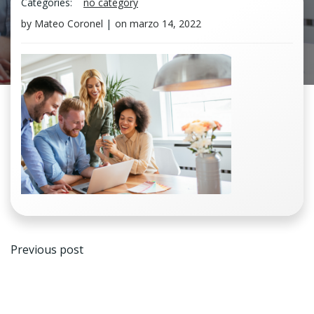
Categories:
no category
by
Mateo Coronel
|
on
marzo 14, 2022
Navegación
Previous post
de
entradas