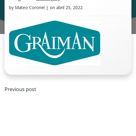
by
Mateo Coronel
|
on
abril 25, 2022
Navegación
Previous post
de
entradas