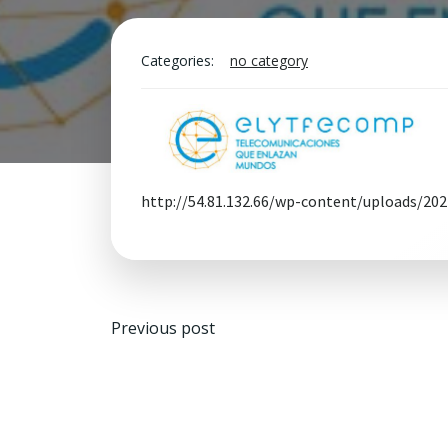
Categories:
no category
http://54.81.132.66/wp-content/uploads/20
Navegación
Previous post
de
entradas