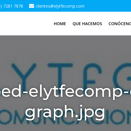
3) 7281 7878
clientes@elytfecomp.com
HOME
QUE HACEMOS
CONÓCEN
ed-elytfecomp
graph.jpg