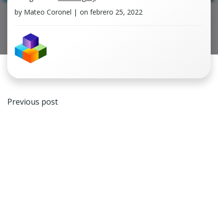
by
Mateo Coronel
|
on
febrero 25, 2022
Navegación
Previous post
de
entradas