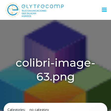
Saltar
al
contenido
colibri-image-
63.png
Categories:
no category