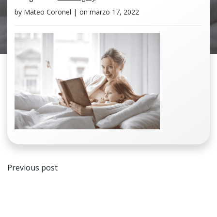
by
Mateo Coronel
|
on
marzo 17, 2022
Navegación
Previous post
de
entradas