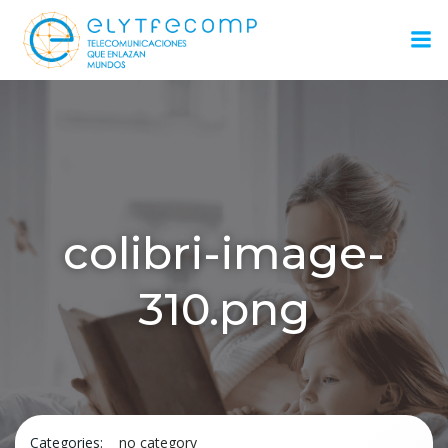
Saltar
al
contenido
colibri-image-
310.png
Categories:
no category