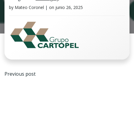
by
Mateo Coronel
|
on
junio 26, 2025
Navegación
Previous post
de
entradas