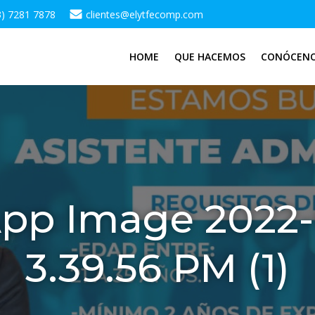
3) 7281 7878
clientes@elytfecomp.com
HOME
QUE HACEMOS
CONÓCEN
pp Image 2022-0
3.39.56 PM (1)