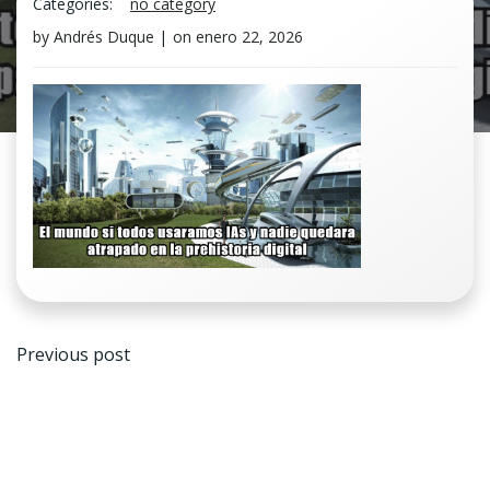
Categories:
no category
by
Andrés Duque
|
on
enero 22, 2026
Navegación
Previous post
de
entradas