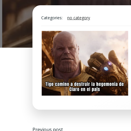
Categories:
no category
Navegación
Previous post