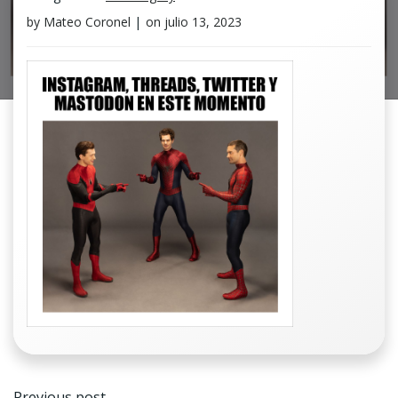
by
Mateo Coronel
|
on
julio 13, 2023
Navegación
Previous post