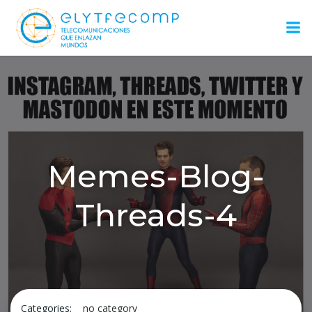
Saltar
al
contenido
Memes-Blog-
Threads-4
Categories:
no category