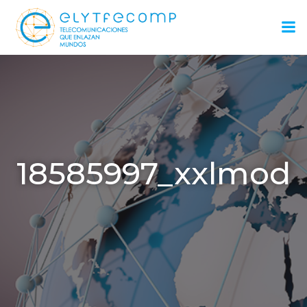
Saltar
al
contenido
18585997_xxlmod