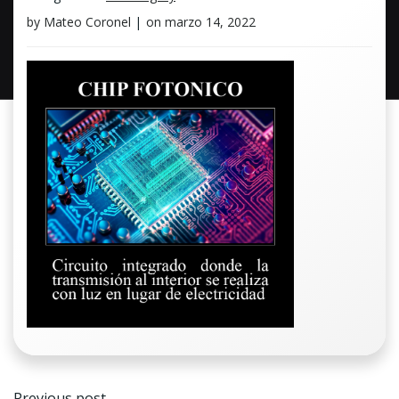
by
Mateo Coronel
|
on
marzo 14, 2022
Navegación
Previous post