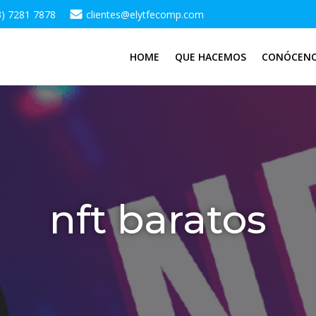
3) 7281 7878
clientes@elytfecomp.com
HOME
QUE HACEMOS
CONÓCEN
nft baratos