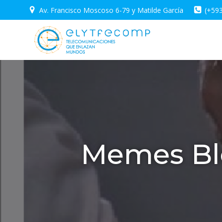
Saltar
Av. Francisco Moscoso 6-79 y Matilde García
(+59
al
contenido
Memes Blo