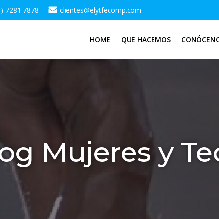
3) 7281 7878
clientes@elytfecomp.com
HOME
QUE HACEMOS
CONÓCEN
g Mujeres y Te