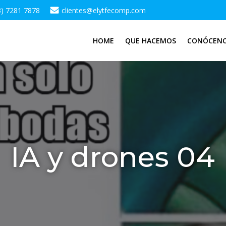
3) 7281 7878
clientes@elytfecomp.com
HOME
QUE HACEMOS
CONÓCEN
IA y drones 04