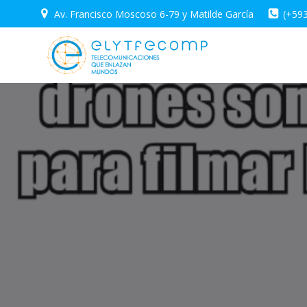
Saltar
Av. Francisco Moscoso 6-79 y Matilde García
(+59
al
contenido