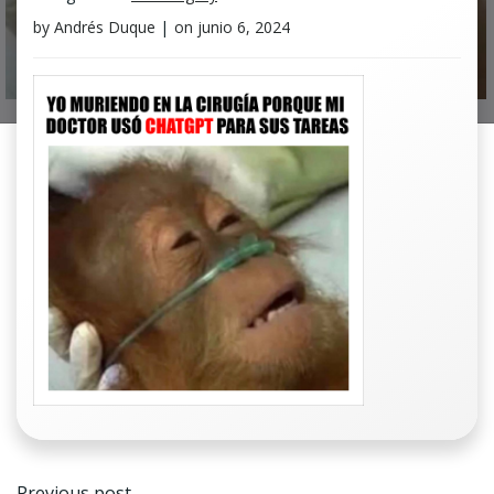
by
Andrés Duque
|
on
junio 6, 2024
Navegación
Previous post