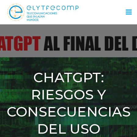
Saltar
al
contenido
CHATGPT:
RIESGOS Y
CONSECUENCIAS
DEL USO