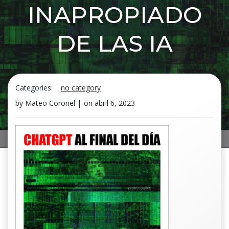
INAPROPIADO
DE LAS IA
Categories:
no category
by
Mateo Coronel
|
on
abril 6, 2023