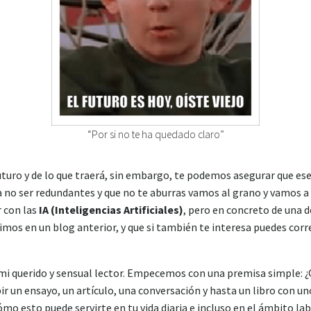
“Por si no te ha quedado claro”
uro y de lo que traerá, sin embargo, te podemos asegurar que ese
a no ser redundantes y que no te aburras vamos al grano y vamos a 
r con las
IA (Inteligencias Artificiales)
, pero en concreto de una de
vimos en un blog anterior, y que si también te interesa puedes cor
mi querido y sensual lector. Empecemos con una premisa simple: ¿Qu
ibir un ensayo, un artículo, una conversación y hasta un libro con u
mo esto puede servirte en tu vida diaria e incluso en el ámbito lab