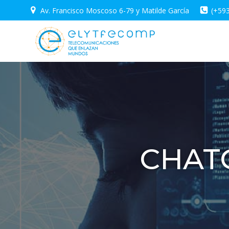
Saltar
Av. Francisco Moscoso 6-79 y Matilde García
(+59
al
contenido
CHATG