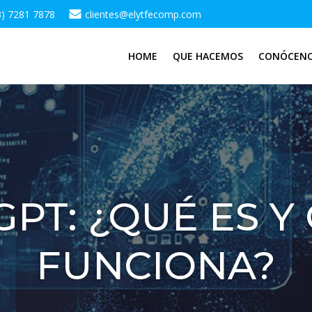
3) 7281 7878
clientes@elytfecomp.com
HOME
QUE HACEMOS
CONÓCEN
PT: ¿QUÉ ES 
FUNCIONA?