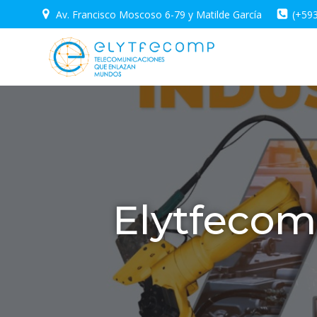
Saltar
Av. Francisco Moscoso 6-79 y Matilde García
(+59
al
contenido
Elytfecom